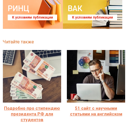
РИНЦ
ВАК
К условиям публикации
К условиям публикации
Читайте также
Подробно про стипендию
51 сайт с научными
президента РФ для
статьями на английском
студентов