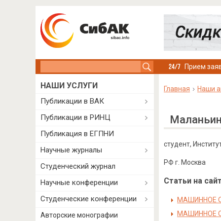
Search this site
Прием заяв
НАШИ УСЛУГИ
Главная
Наши а
Публикации в ВАК
Публикации в РИНЦ
Маланьин
Публикация в ЕГПНИ
студент, Инстит
Научные журналы
РФ г. Москва
Студенческий журнал
Статьи на сайт
Научные конференции
Студенческие конференции
МАШИННОЕ О
МАШИННОЕ О
Авторские монографии