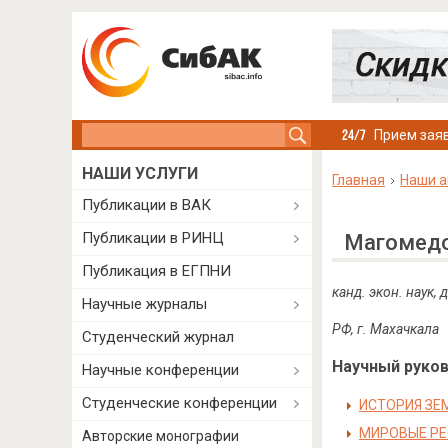
Search this site
Прием заяв
НАШИ УСЛУГИ
Главная
Наши а
Публикации в ВАК
Публикации в РИНЦ
Магомедо
Публикация в ЕГПНИ
канд. экон. наук
Научные журналы
РФ, г. Махачкала
Студенческий журнал
Научный руково
Научные конференции
Студенческие конференции
ИСТОРИЯ ЗЕ
МИРОВЫЕ РЕ
Авторские монографии