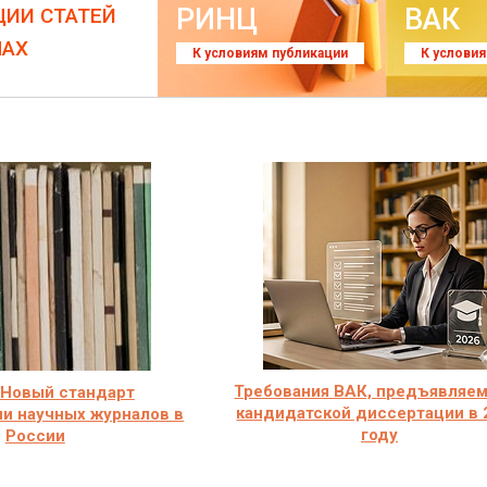
РИНЦ
ВАК
ЦИИ СТАТЕЙ
ЛАХ
К условиям публикации
К услови
Требования ВАК, предъявляе
 Новый стандарт
кандидатской диссертации в 
и научных журналов в
году
России