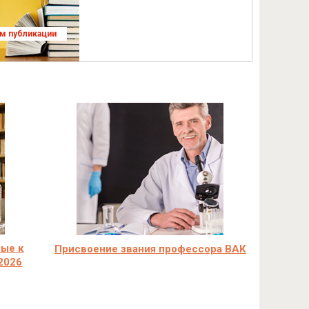
ям публикации
мые к
Присвоение звания профессора ВАК
2026