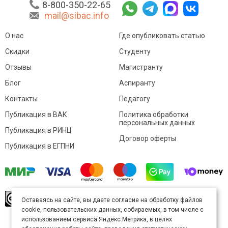
8-800-350-22-65
mail@sibac.info
О нас
Где опубликовать статью
Скидки
Студенту
Отзывы
Магистранту
Блог
Аспиранту
Контакты
Педагогу
Публикация в ВАК
Политика обработки
персональных данных
Публикация в РИНЦ
Договор оферты
Публикация в ЕГПНИ
© Sibac.info 2026. Все права защищены.
Это
Оставаясь на сайте, вы даете согласие на обработку файлов
произведение доступно по
лицензии Creative
cookie, пользовательских данных, собираемых, в том числе с
Commons «Attribution» («Атрибуция») 4.0
Непортированная
.
использованием сервиса Яндекс.Метрика, в целях
Карта сайта