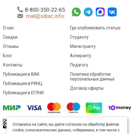
8-800-350-22-65
mail@sibac.info
О нас
Где опубликовать статью
Скидки
Студенту
Отзывы
Магистранту
Блог
Аспиранту
Контакты
Педагогу
Публикация в ВАК
Политика обработки
персональных данных
Публикация в РИНЦ
Договор оферты
Публикация в ЕГПНИ
© Sibac.info 2026. Все права защищены.
Это
Оставаясь на сайте, вы даете согласие на обработку файлов
произведение доступно по
лицензии Creative
cookie, пользовательских данных, собираемых, в том числе с
Commons «Attribution» («Атрибуция») 4.0