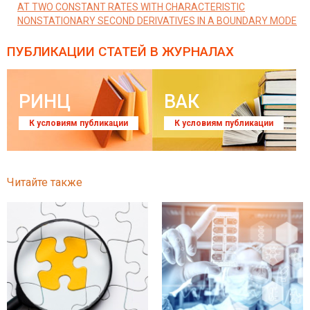
AT TWO CONSTANT RATES WITH CHARACTERISTIC
NONSTATIONARY SECOND DERIVATIVES IN A BOUNDARY MODE
ПУБЛИКАЦИИ СТАТЕЙ
В ЖУРНАЛАХ
РИНЦ
ВАК
К условиям публикации
К условиям публикации
Читайте также