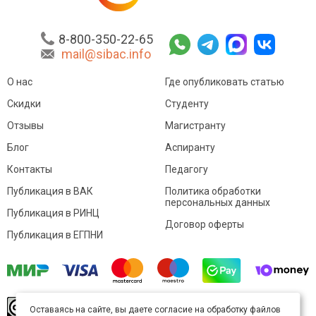
8-800-350-22-65
mail@sibac.info
О нас
Где опубликовать статью
Скидки
Студенту
Отзывы
Магистранту
Блог
Аспиранту
Контакты
Педагогу
Публикация в ВАК
Политика обработки
персональных данных
Публикация в РИНЦ
Договор оферты
Публикация в ЕГПНИ
© Sibac.info 2026. Все права защищены.
Это
Оставаясь на сайте, вы даете согласие на обработку файлов
произведение доступно по
лицензии Creative