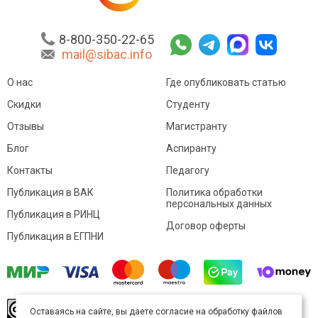
8-800-350-22-65
mail@sibac.info
О нас
Где опубликовать статью
Скидки
Студенту
Отзывы
Магистранту
Блог
Аспиранту
Контакты
Педагогу
Публикация в ВАК
Политика обработки
персональных данных
Публикация в РИНЦ
Договор оферты
Публикация в ЕГПНИ
© Sibac.info 2026. Все права защищены.
Это
Оставаясь на сайте, вы даете согласие на обработку файлов
произведение доступно по
лицензии Creative