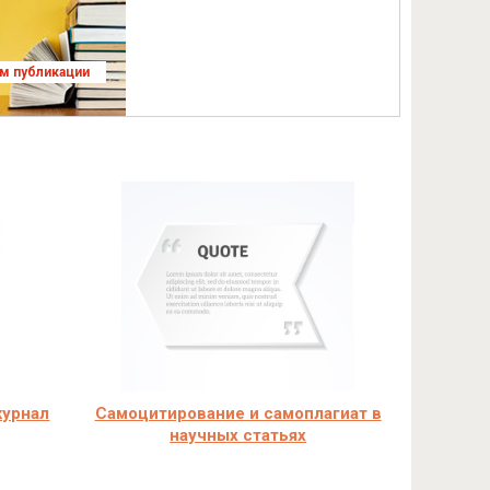
ям публикации
журнал
Самоцитирование и самоплагиат в
научных статьях