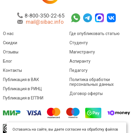
8-800-350-22-65
mail@sibac.info
О нас
Где опубликовать статью
Скидки
Студенту
Отзывы
Магистранту
Блог
Аспиранту
Контакты
Педагогу
Публикация в ВАК
Политика обработки
персональных данных
Публикация в РИНЦ
Договор оферты
Публикация в ЕГПНИ
© Sibac.info 2026. Все права защищены.
Это
Оставаясь на сайте, вы даете согласие на обработку файлов
произведение доступно по
лицензии Creative