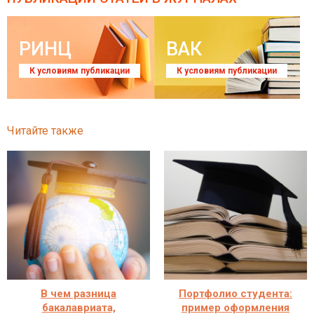
РИНЦ
ВАК
К условиям публикации
К условиям публикации
Читайте также
В чем разница
Портфолио студента:
бакалавриата,
пример оформления