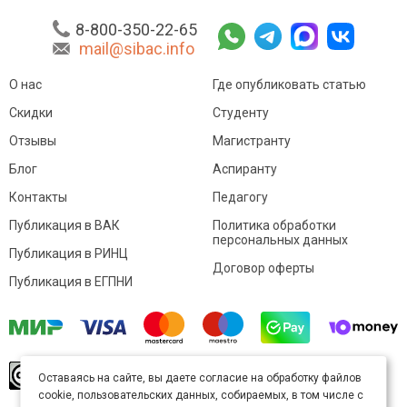
8-800-350-22-65
mail@sibac.info
О нас
Где опубликовать статью
Скидки
Студенту
Отзывы
Магистранту
Блог
Аспиранту
Контакты
Педагогу
Публикация в ВАК
Политика обработки
персональных данных
Публикация в РИНЦ
Договор оферты
Публикация в ЕГПНИ
© Sibac.info 2026. Все права защищены.
Это
Оставаясь на сайте, вы даете согласие на обработку файлов
произведение доступно по
лицензии Creative
cookie, пользовательских данных, собираемых, в том числе с
Commons «Attribution» («Атрибуция») 4.0