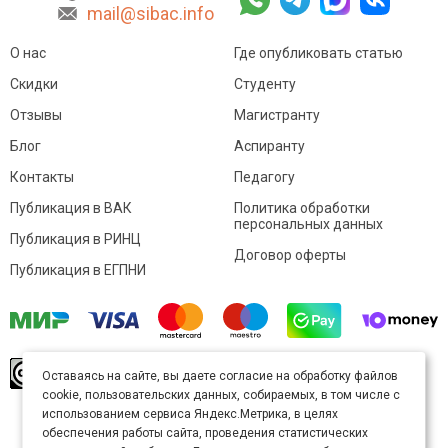
mail@sibac.info
О нас
Где опубликовать статью
Скидки
Студенту
Отзывы
Магистранту
Блог
Аспиранту
Контакты
Педагогу
Публикация в ВАК
Политика обработки
персональных данных
Публикация в РИНЦ
Договор оферты
Публикация в ЕГПНИ
© Sibac.info 2026. Все права защищены.
Это
Оставаясь на сайте, вы даете согласие на обработку файлов
произведение доступно по
лицензии Creative
cookie, пользовательских данных, собираемых, в том числе с
Commons «Attribution» («Атрибуция») 4.0
Непортированная
.
использованием сервиса Яндекс.Метрика, в целях
Карта сайта
обеспечения работы сайта, проведения статистических