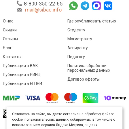
8-800-350-22-65
mail@sibac.info
О нас
Где опубликовать статью
Скидки
Студенту
Отзывы
Магистранту
Блог
Аспиранту
Контакты
Педагогу
Публикация в ВАК
Политика обработки
персональных данных
Публикация в РИНЦ
Договор оферты
Публикация в ЕГПНИ
© Sibac.info 2026. Все права защищены.
Это
Оставаясь на сайте, вы даете согласие на обработку файлов
произведение доступно по
лицензии Creative
cookie, пользовательских данных, собираемых, в том числе с
Commons «Attribution» («Атрибуция») 4.0
Непортированная
.
использованием сервиса Яндекс.Метрика, в целях