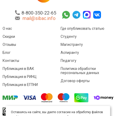
8-800-350-22-65
mail@sibac.info
О нас
Где опубликовать статью
Скидки
Студенту
Отзывы
Магистранту
Блог
Аспиранту
Контакты
Педагогу
Публикация в ВАК
Политика обработки
персональных данных
Публикация в РИНЦ
Договор оферты
Публикация в ЕГПНИ
© Sibac.info 2026. Все права защищены.
Это
Оставаясь на сайте, вы даете согласие на обработку файлов
произведение доступно по
лицензии Creative