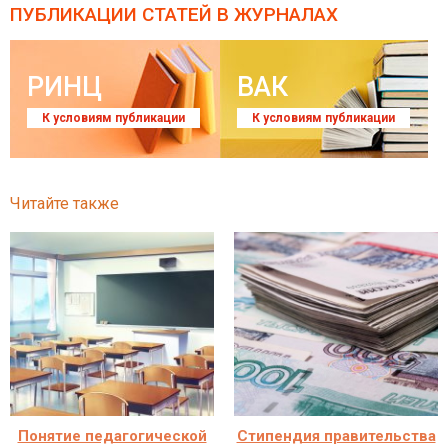
ПУБЛИКАЦИИ СТАТЕЙ
В ЖУРНАЛАХ
РИНЦ
ВАК
К условиям публикации
К условиям публикации
Читайте также
Понятие педагогической
Стипендия правительства