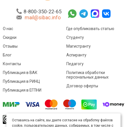
8-800-350-22-65
mail@sibac.info
О нас
Где опубликовать статью
Скидки
Студенту
Отзывы
Магистранту
Блог
Аспиранту
Контакты
Педагогу
Публикация в ВАК
Политика обработки
персональных данных
Публикация в РИНЦ
Договор оферты
Публикация в ЕГПНИ
© Sibac.info 2026. Все права защищены.
Это
Оставаясь на сайте, вы даете согласие на обработку файлов
произведение доступно по
лицензии Creative
cookie, пользовательских данных, собираемых, в том числе с
Commons «Attribution» («Атрибуция») 4.0