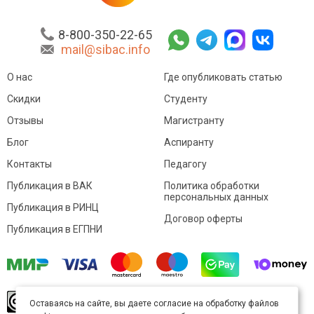
8-800-350-22-65
mail@sibac.info
О нас
Где опубликовать статью
Скидки
Студенту
Отзывы
Магистранту
Блог
Аспиранту
Контакты
Педагогу
Публикация в ВАК
Политика обработки
персональных данных
Публикация в РИНЦ
Договор оферты
Публикация в ЕГПНИ
© Sibac.info 2026. Все права защищены.
Это
Оставаясь на сайте, вы даете согласие на обработку файлов
произведение доступно по
лицензии Creative