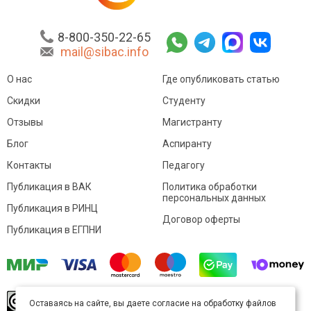
8-800-350-22-65
mail@sibac.info
О нас
Где опубликовать статью
Скидки
Студенту
Отзывы
Магистранту
Блог
Аспиранту
Контакты
Педагогу
Публикация в ВАК
Политика обработки
персональных данных
Публикация в РИНЦ
Договор оферты
Публикация в ЕГПНИ
© Sibac.info 2026. Все права защищены.
Это
Оставаясь на сайте, вы даете согласие на обработку файлов
произведение доступно по
лицензии Creative