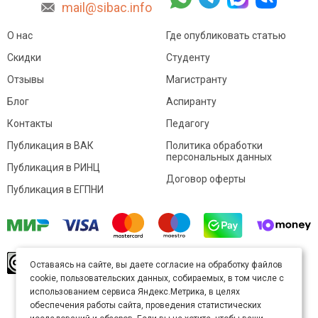
mail@sibac.info
О нас
Где опубликовать статью
Скидки
Студенту
Отзывы
Магистранту
Блог
Аспиранту
Контакты
Педагогу
Публикация в ВАК
Политика обработки
персональных данных
Публикация в РИНЦ
Договор оферты
Публикация в ЕГПНИ
© Sibac.info 2026. Все права защищены.
Это
Оставаясь на сайте, вы даете согласие на обработку файлов
произведение доступно по
лицензии Creative
cookie, пользовательских данных, собираемых, в том числе с
Commons «Attribution» («Атрибуция») 4.0
Непортированная
.
использованием сервиса Яндекс.Метрика, в целях
Карта сайта
обеспечения работы сайта, проведения статистических