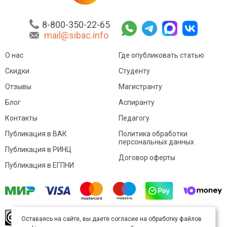
8-800-350-22-65
mail@sibac.info
О нас
Где опубликовать статью
Скидки
Студенту
Отзывы
Магистранту
Блог
Аспиранту
Контакты
Педагогу
Публикация в ВАК
Политика обработки
персональных данных
Публикация в РИНЦ
Договор оферты
Публикация в ЕГПНИ
© Sibac.info 2026. Все права защищены.
Это
Оставаясь на сайте, вы даете согласие на обработку файлов
произведение доступно по
лицензии Creative