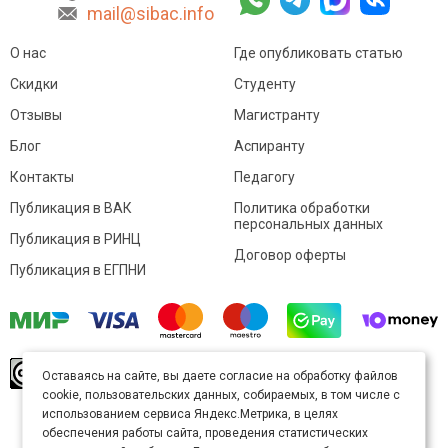
mail@sibac.info
О нас
Где опубликовать статью
Скидки
Студенту
Отзывы
Магистранту
Блог
Аспиранту
Контакты
Педагогу
Публикация в ВАК
Политика обработки
персональных данных
Публикация в РИНЦ
Договор оферты
Публикация в ЕГПНИ
© Sibac.info 2026. Все права защищены.
Это
Оставаясь на сайте, вы даете согласие на обработку файлов
произведение доступно по
лицензии Creative
cookie, пользовательских данных, собираемых, в том числе с
Commons «Attribution» («Атрибуция») 4.0
Непортированная
.
использованием сервиса Яндекс.Метрика, в целях
Карта сайта
обеспечения работы сайта, проведения статистических