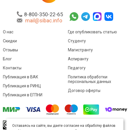
8-800-350-22-65
mail@sibac.info
О нас
Где опубликовать статью
Скидки
Студенту
Отзывы
Магистранту
Блог
Аспиранту
Контакты
Педагогу
Публикация в ВАК
Политика обработки
персональных данных
Публикация в РИНЦ
Договор оферты
Публикация в ЕГПНИ
© Sibac.info 2026. Все права защищены.
Это
Оставаясь на сайте, вы даете согласие на обработку файлов
произведение доступно по
лицензии Creative