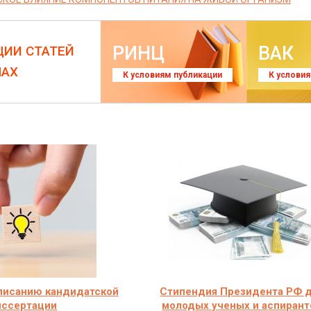
РИНЦ
ВАК
ЦИИ СТАТЕЙ
ЛАХ
К условиям публикации
К услови
писанию кандидатской
Стипендия Президента РФ 
иссертации
молодых ученых и аспирант