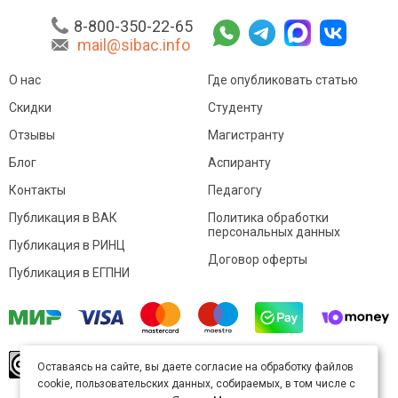
8-800-350-22-65
mail@sibac.info
О нас
Где опубликовать статью
Скидки
Студенту
Отзывы
Магистранту
Блог
Аспиранту
Контакты
Педагогу
Публикация в ВАК
Политика обработки
персональных данных
Публикация в РИНЦ
Договор оферты
Публикация в ЕГПНИ
© Sibac.info 2026. Все права защищены.
Это
Оставаясь на сайте, вы даете согласие на обработку файлов
произведение доступно по
лицензии Creative
cookie, пользовательских данных, собираемых, в том числе с
Commons «Attribution» («Атрибуция») 4.0