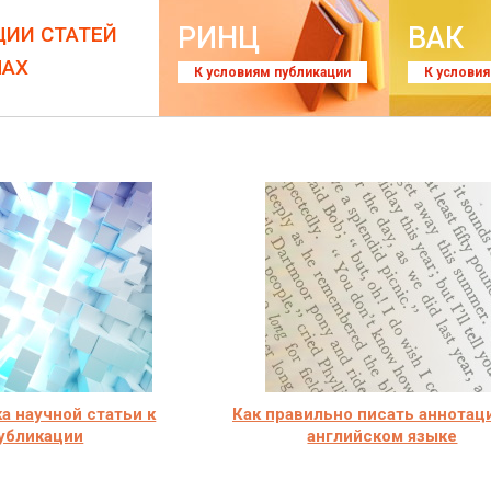
РИНЦ
ВАК
ЦИИ СТАТЕЙ
ЛАХ
К условиям публикации
К услови
а научной статьи к
Как правильно писать аннотац
убликации
английском языке