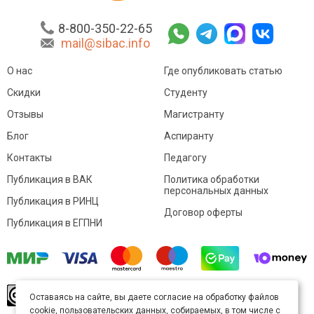
8-800-350-22-65
mail@sibac.info
О нас
Где опубликовать статью
Скидки
Студенту
Отзывы
Магистранту
Блог
Аспиранту
Контакты
Педагогу
Публикация в ВАК
Политика обработки
персональных данных
Публикация в РИНЦ
Договор оферты
Публикация в ЕГПНИ
© Sibac.info 2026. Все права защищены.
Это
Оставаясь на сайте, вы даете согласие на обработку файлов
произведение доступно по
лицензии Creative
cookie, пользовательских данных, собираемых, в том числе с
Commons «Attribution» («Атрибуция») 4.0