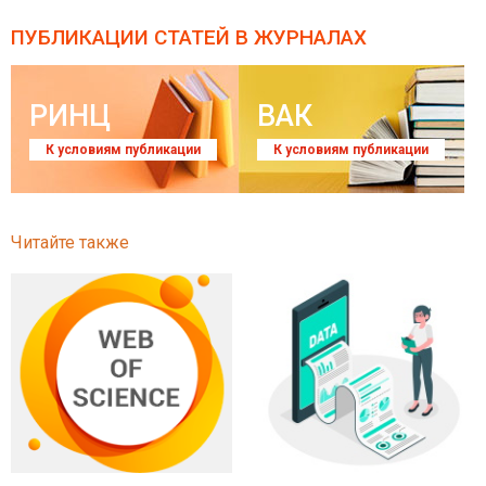
ПУБЛИКАЦИИ СТАТЕЙ
В ЖУРНАЛАХ
РИНЦ
ВАК
К условиям публикации
К условиям публикации
Читайте также