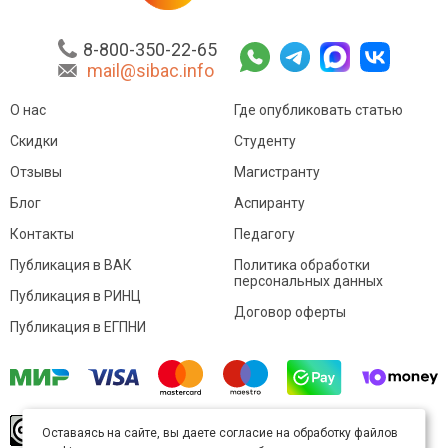
8-800-350-22-65
mail@sibac.info
О нас
Где опубликовать статью
Скидки
Студенту
Отзывы
Магистранту
Блог
Аспиранту
Контакты
Педагогу
Публикация в ВАК
Политика обработки
персональных данных
Публикация в РИНЦ
Договор оферты
Публикация в ЕГПНИ
© Sibac.info 2026. Все права защищены.
Это
Оставаясь на сайте, вы даете согласие на обработку файлов
произведение доступно по
лицензии Creative