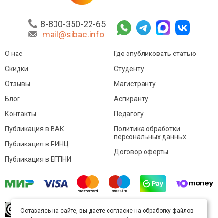
8-800-350-22-65
mail@sibac.info
О нас
Где опубликовать статью
Скидки
Студенту
Отзывы
Магистранту
Блог
Аспиранту
Контакты
Педагогу
Публикация в ВАК
Политика обработки
персональных данных
Публикация в РИНЦ
Договор оферты
Публикация в ЕГПНИ
© Sibac.info 2026. Все права защищены.
Это
Оставаясь на сайте, вы даете согласие на обработку файлов
произведение доступно по
лицензии Creative