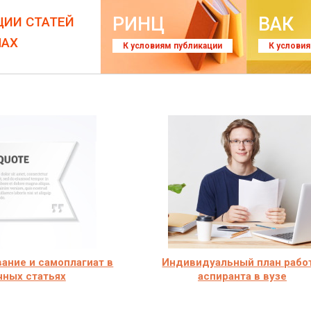
РИНЦ
ВАК
ЦИИ СТАТЕЙ
ЛАХ
К условиям публикации
К услови
ание и самоплагиат в
Индивидуальный план рабо
чных статьях
аспиранта в вузе