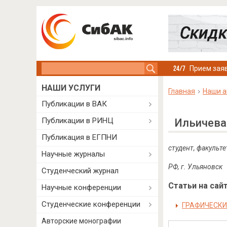
Search this site
Прием заяв
НАШИ УСЛУГИ
Главная
Наши а
Публикации в ВАК
Публикации в РИНЦ
Ильичева
Публикация в ЕГПНИ
с
тудент
,
факульте
Научные журналы
РФ, г. Ульяновск
Студенческий журнал
Статьи на сайт
Научные конференции
Студенческие конференции
ГРАФИЧЕСКИ
Авторские монографии