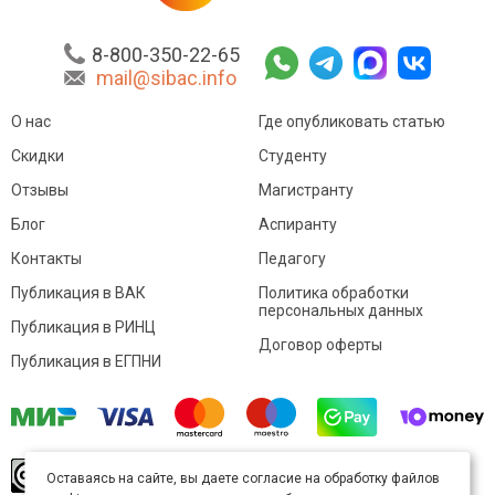
8-800-350-22-65
mail@sibac.info
О нас
Где опубликовать статью
Скидки
Студенту
Отзывы
Магистранту
Блог
Аспиранту
Контакты
Педагогу
Публикация в ВАК
Политика обработки
персональных данных
Публикация в РИНЦ
Договор оферты
Публикация в ЕГПНИ
© Sibac.info 2026. Все права защищены.
Это
Оставаясь на сайте, вы даете согласие на обработку файлов
произведение доступно по
лицензии Creative