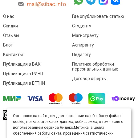
mail@sibac.info
О нас
Где опубликовать статью
Скидки
Студенту
Отзывы
Магистранту
Блог
Аспиранту
Контакты
Педагогу
Публикация в ВАК
Политика обработки
персональных данных
Публикация в РИНЦ
Договор оферты
Публикация в ЕГПНИ
© Sibac.info 2026. Все права защищены.
Это
Оставаясь на сайте, вы даете согласие на обработку файлов
произведение доступно по
лицензии Creative
cookie, пользовательских данных, собираемых, в том числе с
Commons «Attribution» («Атрибуция») 4.0
Непортированная
.
использованием сервиса Яндекс.Метрика, в целях
Карта сайта
обеспечения работы сайта, проведения статистических