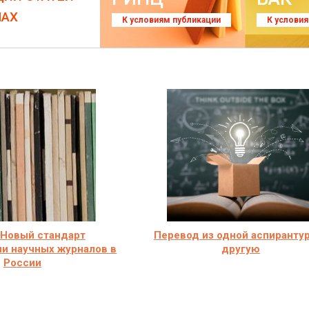
ЛАХ
К условиям публикации
К услови
 Новый стандарт
Перевод из одной аспиранту
и научных журналов в
другую
России