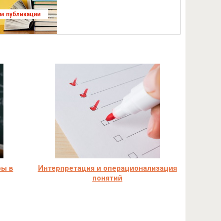
ям публикации
ры в
Интерпретация и операционализация
понятий