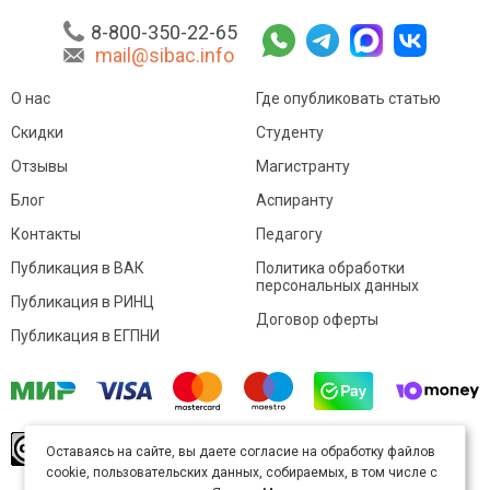
8-800-350-22-65
mail@sibac.info
О нас
Где опубликовать статью
Скидки
Студенту
Отзывы
Магистранту
Блог
Аспиранту
Контакты
Педагогу
Публикация в ВАК
Политика обработки
персональных данных
Публикация в РИНЦ
Договор оферты
Публикация в ЕГПНИ
© Sibac.info 2026. Все права защищены.
Это
Оставаясь на сайте, вы даете согласие на обработку файлов
произведение доступно по
лицензии Creative
cookie, пользовательских данных, собираемых, в том числе с
Commons «Attribution» («Атрибуция») 4.0