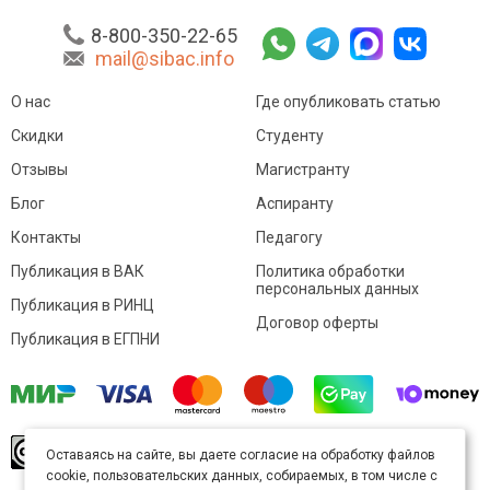
8-800-350-22-65
mail@sibac.info
О нас
Где опубликовать статью
Скидки
Студенту
Отзывы
Магистранту
Блог
Аспиранту
Контакты
Педагогу
Публикация в ВАК
Политика обработки
персональных данных
Публикация в РИНЦ
Договор оферты
Публикация в ЕГПНИ
© Sibac.info 2026. Все права защищены.
Это
Оставаясь на сайте, вы даете согласие на обработку файлов
произведение доступно по
лицензии Creative
cookie, пользовательских данных, собираемых, в том числе с
Commons «Attribution» («Атрибуция») 4.0