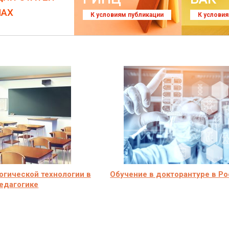
ЛАХ
К условиям публикации
К услови
огической технологии в
Обучение в докторантуре в Р
едагогике