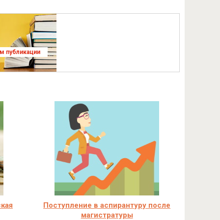
ям публикации
ская
Поступление в аспирантуру после
магистратуры