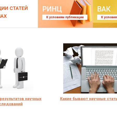
РИНЦ
ВАК
ЦИИ СТАТЕЙ
ЛАХ
К условиям публикации
К услови
результатов научных
Какие бывают научные стат
следований