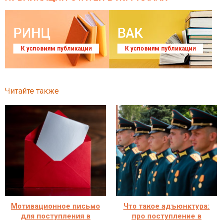
РИНЦ
ВАК
К условиям публикации
К условиям публикации
Читайте также
Мотивационное письмо
Что такое адъюнктура:
для поступления в
про поступление в