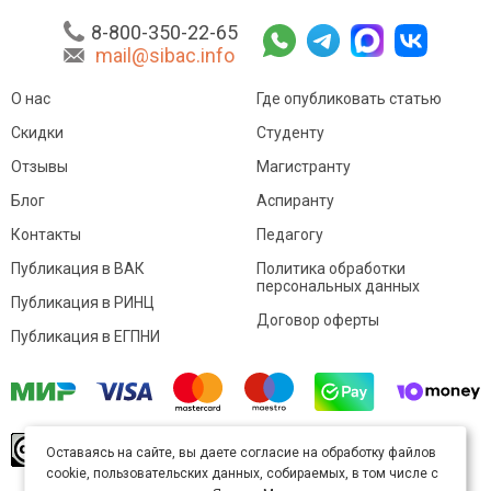
8-800-350-22-65
mail@sibac.info
О нас
Где опубликовать статью
Скидки
Студенту
Отзывы
Магистранту
Блог
Аспиранту
Контакты
Педагогу
Публикация в ВАК
Политика обработки
персональных данных
Публикация в РИНЦ
Договор оферты
Публикация в ЕГПНИ
© Sibac.info 2026. Все права защищены.
Это
Оставаясь на сайте, вы даете согласие на обработку файлов
произведение доступно по
лицензии Creative
cookie, пользовательских данных, собираемых, в том числе с
Commons «Attribution» («Атрибуция») 4.0