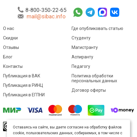
8-800-350-22-65
mail@sibac.info
О нас
Где опубликовать статью
Скидки
Студенту
Отзывы
Магистранту
Блог
Аспиранту
Контакты
Педагогу
Публикация в ВАК
Политика обработки
персональных данных
Публикация в РИНЦ
Договор оферты
Публикация в ЕГПНИ
© Sibac.info 2026. Все права защищены.
Это
Оставаясь на сайте, вы даете согласие на обработку файлов
произведение доступно по
лицензии Creative
cookie, пользовательских данных, собираемых, в том числе с
Commons «Attribution» («Атрибуция») 4.0