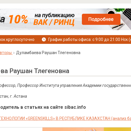
ок круглосуточно
График работы офиса: с 9:00 до 21:00 Нск (
вторы
Дуламбаева Раушан Тлегеновна
ва Раушан Тлегеновна
 профессор, Профессор Института управления Академии государствен
тан, г. Астана
дитель в статьях на сайте sibac.info
ЕХНОЛОГИИ «GREENSKILLS» В РЕСПУБЛИКЕ КАЗАХСТАН (анализ ба