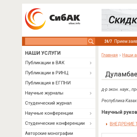
Search this site
Прием заяв
НАШИ УСЛУГИ
Главная
Наши а
Публикации в ВАК
Публикации в РИНЦ
Дуламбае
Публикация в ЕГПНИ
д-р экон. наук.,
Научные журналы
Республика Казахс
Студенческий журнал
Научный руково
Научные конференции
Студенческие конференции
ВНЕДРЕНИЕ Т
Авторские монографии