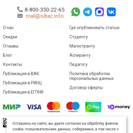
8-800-350-22-65
mail@sibac.info
О нас
Где опубликовать статью
Скидки
Студенту
Отзывы
Магистранту
Блог
Аспиранту
Контакты
Педагогу
Публикация в ВАК
Политика обработки
персональных данных
Публикация в РИНЦ
Договор оферты
Публикация в ЕГПНИ
© Sibac.info 2026. Все права защищены.
Это
Оставаясь на сайте, вы даете согласие на обработку файлов
произведение доступно по
лицензии Creative
cookie, пользовательских данных, собираемых, в том числе с
Commons «Attribution» («Атрибуция») 4.0