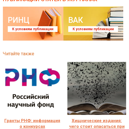
РИНЦ
ВАК
К условиям публикации
К условиям публикации
Читайте также
Гранты РНФ: информация
Хищнические издания:
о конкурсах
чего стоит опасаться при