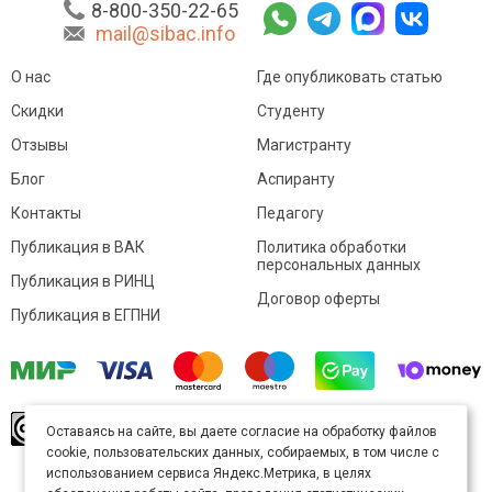
8-800-350-22-65
mail@sibac.info
О нас
Где опубликовать статью
Скидки
Студенту
Отзывы
Магистранту
Блог
Аспиранту
Контакты
Педагогу
Публикация в ВАК
Политика обработки
персональных данных
Публикация в РИНЦ
Договор оферты
Публикация в ЕГПНИ
© Sibac.info 2026. Все права защищены.
Это
Оставаясь на сайте, вы даете согласие на обработку файлов
произведение доступно по
лицензии Creative
cookie, пользовательских данных, собираемых, в том числе с
Commons «Attribution» («Атрибуция») 4.0
Непортированная
.
использованием сервиса Яндекс.Метрика, в целях
Карта сайта