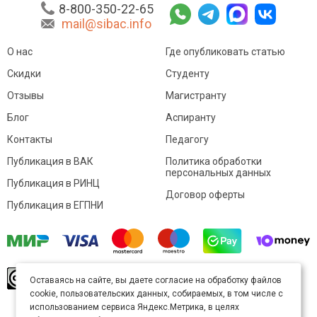
8-800-350-22-65
mail@sibac.info
О нас
Где опубликовать статью
Скидки
Студенту
Отзывы
Магистранту
Блог
Аспиранту
Контакты
Педагогу
Публикация в ВАК
Политика обработки
персональных данных
Публикация в РИНЦ
Договор оферты
Публикация в ЕГПНИ
© Sibac.info 2026. Все права защищены.
Это
Оставаясь на сайте, вы даете согласие на обработку файлов
произведение доступно по
лицензии Creative
cookie, пользовательских данных, собираемых, в том числе с
Commons «Attribution» («Атрибуция») 4.0
Непортированная
.
использованием сервиса Яндекс.Метрика, в целях