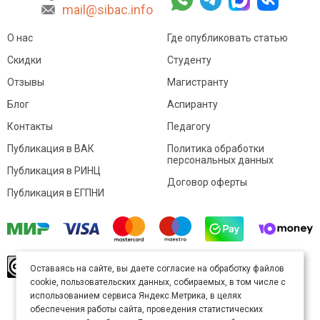
mail@sibac.info
О нас
Где опубликовать статью
Скидки
Студенту
Отзывы
Магистранту
Блог
Аспиранту
Контакты
Педагогу
Публикация в ВАК
Политика обработки
персональных данных
Публикация в РИНЦ
Договор оферты
Публикация в ЕГПНИ
© Sibac.info 2026. Все права защищены.
Это
Оставаясь на сайте, вы даете согласие на обработку файлов
произведение доступно по
лицензии Creative
cookie, пользовательских данных, собираемых, в том числе с
Commons «Attribution» («Атрибуция») 4.0
Непортированная
.
использованием сервиса Яндекс.Метрика, в целях
Карта сайта
обеспечения работы сайта, проведения статистических