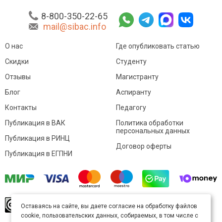
8-800-350-22-65
mail@sibac.info
О нас
Где опубликовать статью
Скидки
Студенту
Отзывы
Магистранту
Блог
Аспиранту
Контакты
Педагогу
Публикация в ВАК
Политика обработки
персональных данных
Публикация в РИНЦ
Договор оферты
Публикация в ЕГПНИ
© Sibac.info 2026. Все права защищены.
Это
Оставаясь на сайте, вы даете согласие на обработку файлов
произведение доступно по
лицензии Creative
cookie, пользовательских данных, собираемых, в том числе с
Commons «Attribution» («Атрибуция») 4.0