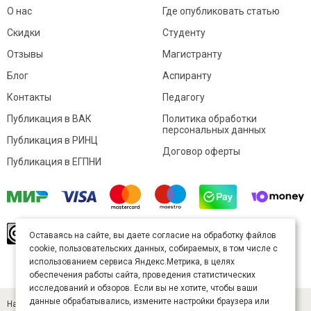
О нас
Где опубликовать статью
Скидки
Студенту
Отзывы
Магистранту
Блог
Аспиранту
Контакты
Педагогу
Публикация в ВАК
Политика обработки
персональных данных
Публикация в РИНЦ
Договор оферты
Публикация в ЕГПНИ
© Sibac.info 2026. Все права защищены.
Это
Оставаясь на сайте, вы даете согласие на обработку файлов
произведение доступно по
лицензии Creative
cookie, пользовательских данных, собираемых, в том числе с
Commons «Attribution» («Атрибуция») 4.0
Непортированная
.
использованием сервиса Яндекс.Метрика, в целях
Карта сайта
обеспечения работы сайта, проведения статистических
исследований и обзоров. Если вы не хотите, чтобы ваши
данные обрабатывались, измените настройки браузера или
Научный журнал «Студенческий» (ISSN 2541-9412). Издатель — ООО