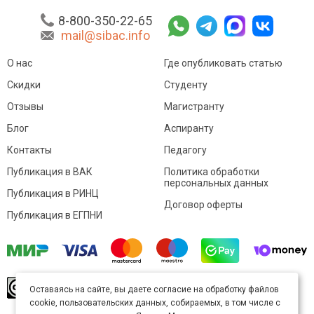
8-800-350-22-65
mail@sibac.info
О нас
Где опубликовать статью
Скидки
Студенту
Отзывы
Магистранту
Блог
Аспиранту
Контакты
Педагогу
Публикация в ВАК
Политика обработки
персональных данных
Публикация в РИНЦ
Договор оферты
Публикация в ЕГПНИ
© Sibac.info 2026. Все права защищены.
Это
Оставаясь на сайте, вы даете согласие на обработку файлов
произведение доступно по
лицензии Creative
cookie, пользовательских данных, собираемых, в том числе с
Commons «Attribution» («Атрибуция») 4.0